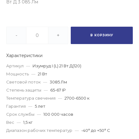
Вт Д 3 085 Лм
-
+
В КОРЗИНУ
Характеристики
Артикул
—
Изумруд I (L) 21 Вт Д(120)
Мощность
—
21 Вт
Световой поток
—
3085 Лм
Степень защиты
—
65-67 IP
Температура свечения
—
2700-6500 к
Гарантия
—
5 лет
Срок службы
—
100 000 часов
Вес
—
1,5 кг
Диапазон рабочих температур
—
-40° до +50° С