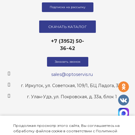
Подписка на рассылку
СКАЧАТЬ КАТАЛОГ
+7 (3952) 50-
36-42
Заказать звонок
sales@optoservis.ru
од
г. Иркутск, ул. Советская, 109/1, БЦ Ладога, 317
г. Улан-Удэ, ул. Покровская, д. 33а, блок 1
vk
ma
Оставайтесь на связи:
Продолжая просмотр этого сайта, Вы соглашаетесь на
одноклассники
vkontakte
MAX
обработку файлов cookie в соответствии с Политикой