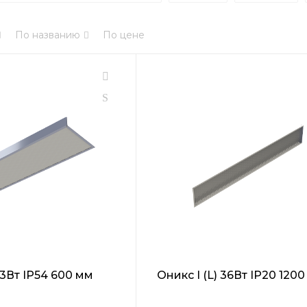
По названию
По цене
 63Вт IP54 600 мм
Оникс I (L) 36Вт IP20 120