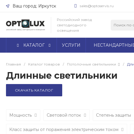
Ваш город: Иркутск
sales@optoservis.ru
Ваш город Иркутск?
Российский завод
светодиодного
Да
Нет
освещения
КАТАЛОГ
УСЛУГИ
НЕСТАНДАРТНЫ
Главная
/
Каталог товаров
/
Потолочные светильники
/
Дли
Длинные светильники
СКАЧАТЬ КАТАЛОГ
Мощность
Световой поток
Степень защиты
Класс защиты от поражения электрическим током