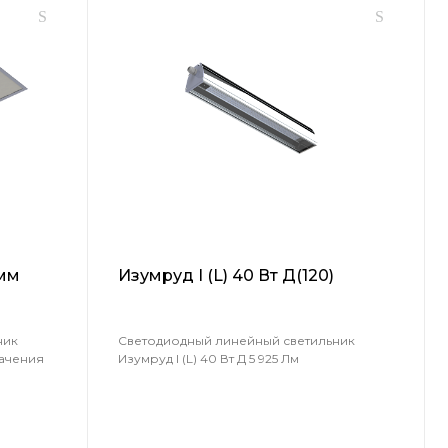
 мм
Изумруд I (L) 40 Вт Д(120)
ник
Светодиодный линейный светильник
ачения
Изумруд I (L) 40 Вт Д 5 925 Лм