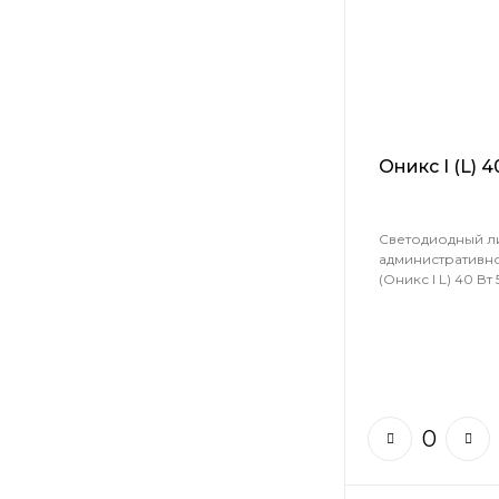
Оникс I (L) 
Светодиодный л
административн
(Оникс I L) 40 Вт