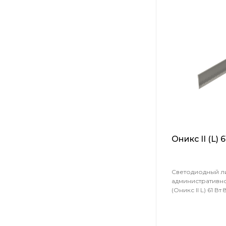
Оникс II (L) 
Светодиодный л
административн
(Оникс II L) 61 Вт