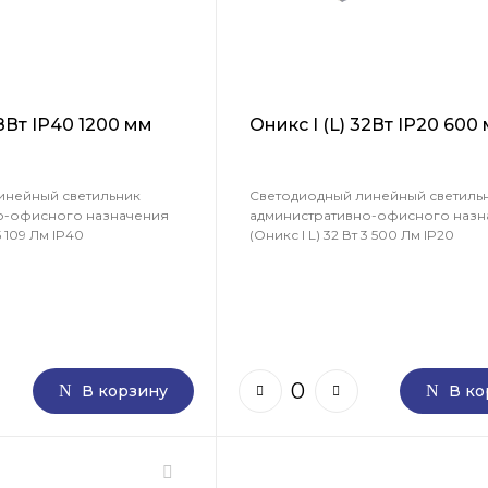
38Вт IP40 1200 мм
Оникс I (L) 32Вт IP20 600
инейный светильник
Светодиодный линейный светиль
о-офисного назначения
административно-офисного назн
5 109 Лм IP40
(Оникс I L) 32 Вт 3 500 Лм IP20
В корзину
В ко