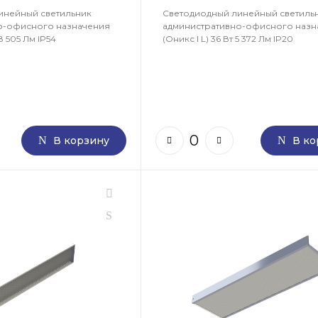
инейный светильник
Светодиодный линейный светиль
о-офисного назначения
административно-офисного назн
 8 505 Лм IP54
(Оникс I L) 36 Вт 5 372 Лм IP20
В корзину
В ко