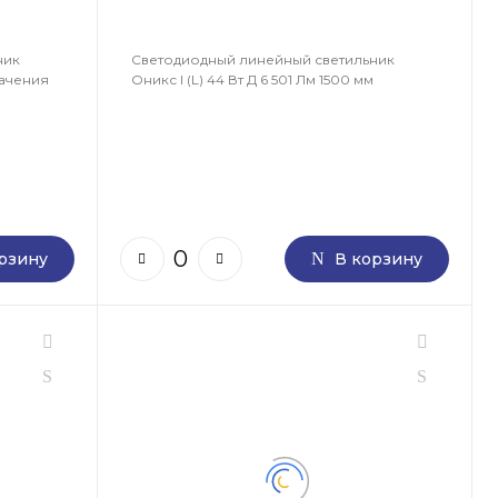
ник
Светодиодный линейный светильник
ачения
Оникс I (L) 44 Вт Д 6 501 Лм 1500 мм
рзину
В корзину