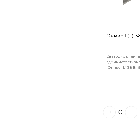
Оникс I (L) 
Светодиодный л
административн
(Оникс I L) 38 Вт 