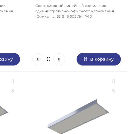
ник
Светодиодный линейный светильник
ачения
административно-офисного назначения
(Оникс II L) 63 Вт 8 505 Лм IP40
рзину
В корзину