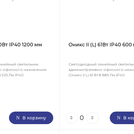
40Вт IP40 1200 мм
Оникс II (L) 61Вт IP40 600
инейный светильник
Светодиодный линейный светиль
о-офисного назначения
административно-офисного назн
 5 925 Лм IP40
(Оникс II L) 61 Вт 8 885 Лм IP40
В корзину
В ко