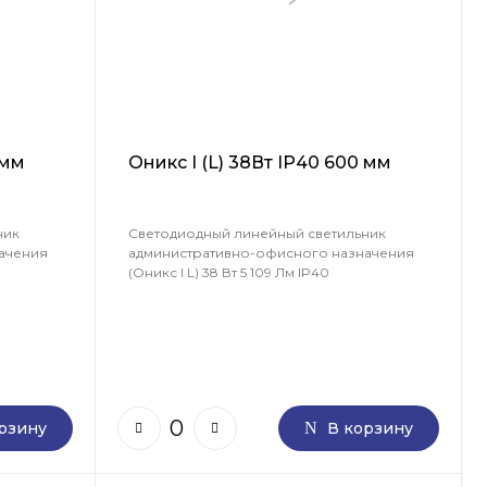
 мм
Оникс I (L) 38Вт IP40 600 мм
ник
Светодиодный линейный светильник
ачения
административно-офисного назначения
(Оникс I L) 38 Вт 5 109 Лм IP40
рзину
В корзину