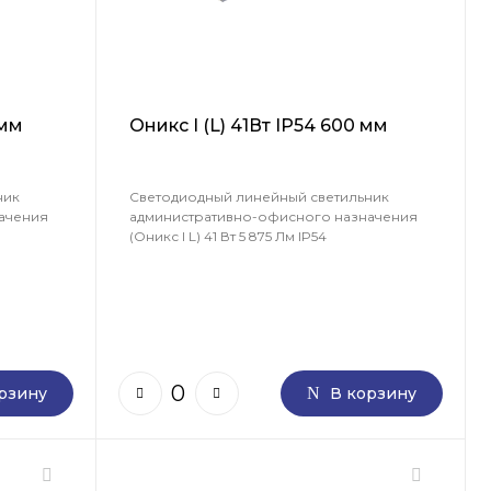
 мм
Оникс I (L) 41Вт IP54 600 мм
ник
Светодиодный линейный светильник
ачения
административно-офисного назначения
(Оникс I L) 41 Вт 5 875 Лм IP54
рзину
В корзину