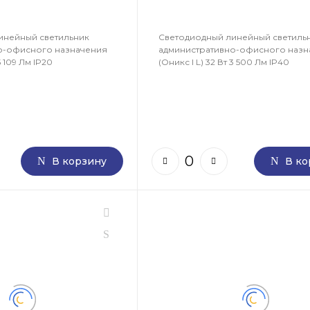
инейный светильник
Светодиодный линейный светиль
о-офисного назначения
административно-офисного назн
5 109 Лм IP20
(Оникс I L) 32 Вт 3 500 Лм IP40
В корзину
В ко