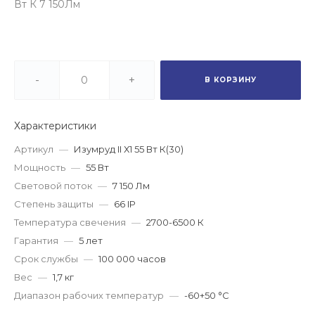
Вт К 7 150Лм
-
+
В КОРЗИНУ
Характеристики
Артикул
—
Изумруд II Х1 55 Вт К(30)
Мощность
—
55 Вт
Световой поток
—
7 150 Лм
Степень защиты
—
66 IP
Температура свечения
—
2700-6500 К
Гарантия
—
5 лет
Срок службы
—
100 000 часов
Вес
—
1,7 кг
Диапазон рабочих температур
—
-60+50 °С