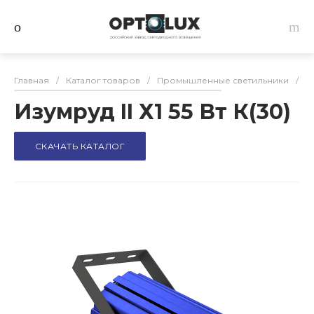
Главная
/
Каталог товаров
/
Промышленные светильники
/
Из
Изумруд II Х1 55 Вт К(30)
СКАЧАТЬ КАТАЛОГ