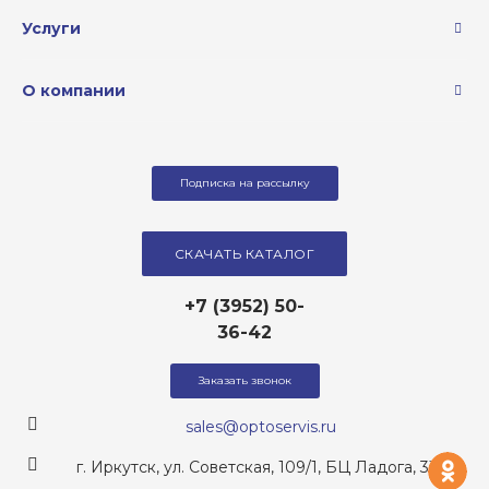
Услуги
О компании
Подписка на рассылку
СКАЧАТЬ КАТАЛОГ
+7 (3952) 50-
36-42
Заказать звонок
sales@optoservis.ru
од
г. Иркутск, ул. Советская, 109/1, БЦ Ладога, 317