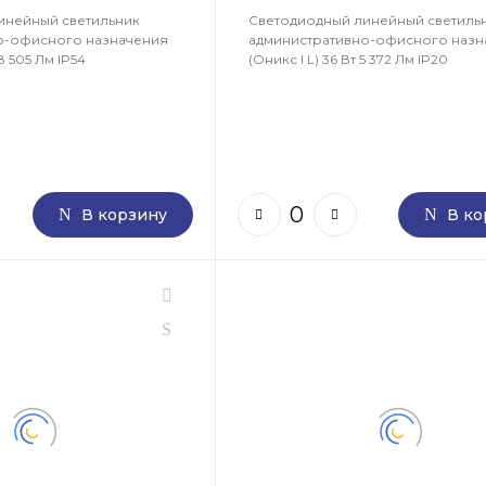
инейный светильник
Светодиодный линейный светиль
о-офисного назначения
административно-офисного назн
 8 505 Лм IP54
(Оникс I L) 36 Вт 5 372 Лм IP20
В корзину
В ко