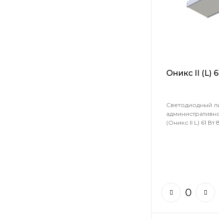
Оникс II (L)
Светодиодный л
административн
(Оникс II L) 61 Вт