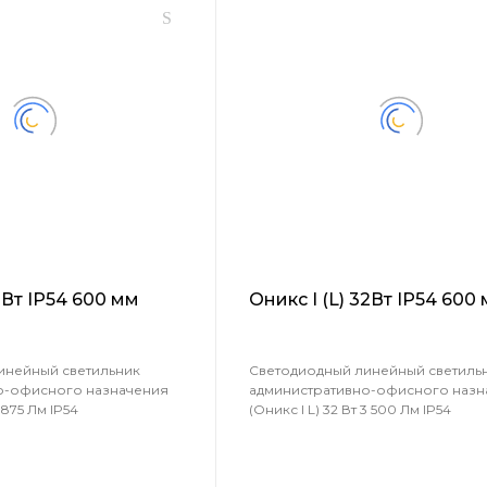
41Вт IP54 600 мм
Оникс I (L) 32Вт IP54 600
инейный светильник
Светодиодный линейный светиль
о-офисного назначения
административно-офисного назн
5 875 Лм IP54
(Оникс I L) 32 Вт 3 500 Лм IP54