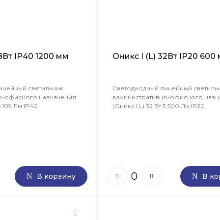
38Вт IP40 1200 мм
Оникс I (L) 32Вт IP20 600
инейный светильник
Светодиодный линейный светиль
о-офисного назначения
административно-офисного назн
5 109 Лм IP40
(Оникс I L) 32 Вт 3 500 Лм IP20
В корзину
В ко