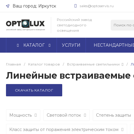
Ваш город: Иркутск
sales@optoservis.ru
Ваш город Иркутск?
Российский завод
светодиодного
Да
Нет
освещения
КАТАЛОГ
УСЛУГИ
НЕСТАНДАРТНЫ
Главная
/
Каталог товаров
/
Встраиваемые светильники
/
Л
Линейные встраиваемые 
СКАЧАТЬ КАТАЛОГ
Мощность
Световой поток
Степень защиты
Класс защиты от поражения электрическим током