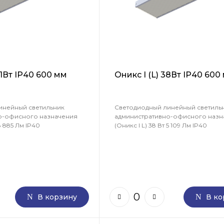
 61Вт IP40 600 мм
Оникс I (L) 38Вт IP40 600
инейный светильник
Светодиодный линейный светиль
о-офисного назначения
административно-офисного назн
 8 885 Лм IP40
(Оникс I L) 38 Вт 5 109 Лм IP40
В корзину
В ко