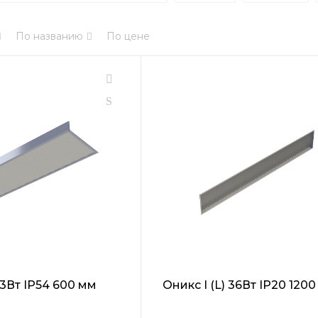
По названию
По цене
 63Вт IP54 600 мм
Оникс I (L) 36Вт IP20 120