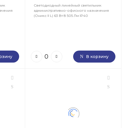
ник
Светодиодный линейный светильник
ачения
административно-офисного назначения
(Оникс II L) 63 Вт 8 505 Лм IP40
рзину
В корзину