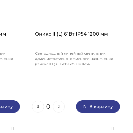
 мм
Оникс II (L) 61Вт IP54 1200 мм
ник
Светодиодный линейный светильник
ачения
административно-офисного назначения
(Оникс II L) 61 Вт 8 885 Лм IP54
рзину
В корзину