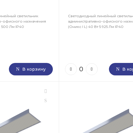
инейный светильник
Светодиодный линейный светиль
о-офисного назначения
административно-офисного назн
 3 500 Лм IP40
(Оникс I L) 40 Вт 5 925 Лм IP40
В корзину
В ко