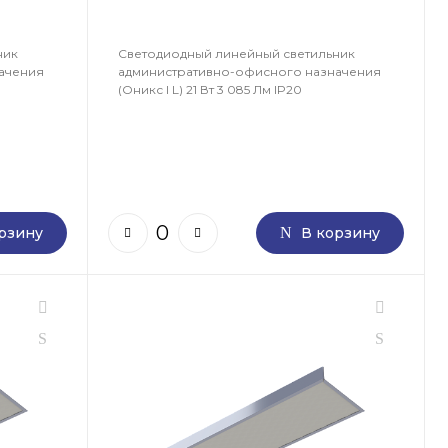
ник
Светодиодный линейный светильник
ачения
административно-офисного назначения
(Оникс I L) 21 Вт 3 085 Лм IP20
рзину
В корзину