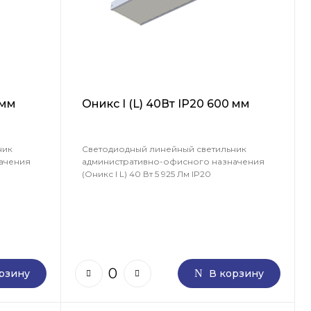
 мм
Оникс I (L) 40Вт IP20 600 мм
ник
Светодиодный линейный светильник
ачения
административно-офисного назначения
(Оникс I L) 40 Вт 5 925 Лм IP20
рзину
В корзину