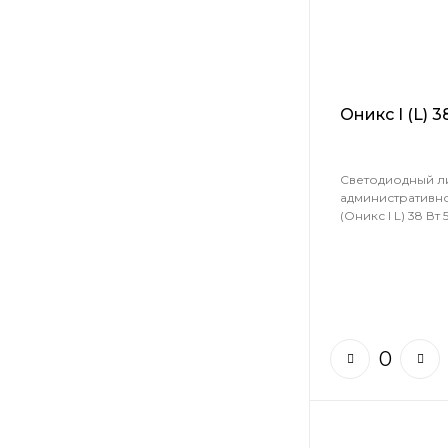
Оникс I (L) 
Светодиодный л
административн
(Оникс I L) 38 Вт 