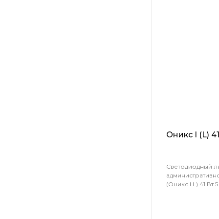
Оникс I (L) 
Светодиодный л
административн
(Оникс I L) 41 Вт 