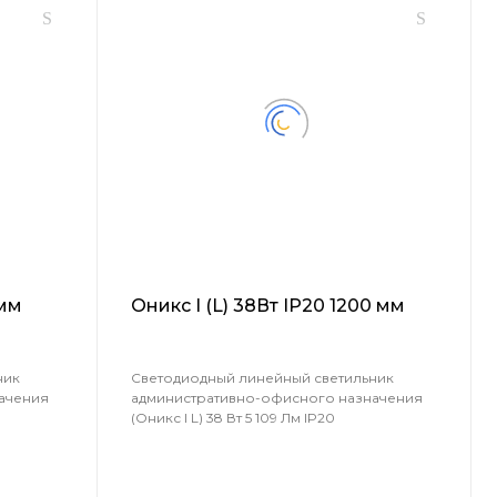
 мм
Оникс I (L) 38Вт IP20 1200 мм
ник
Светодиодный линейный светильник
ачения
административно-офисного назначения
(Оникс I L) 38 Вт 5 109 Лм IP20