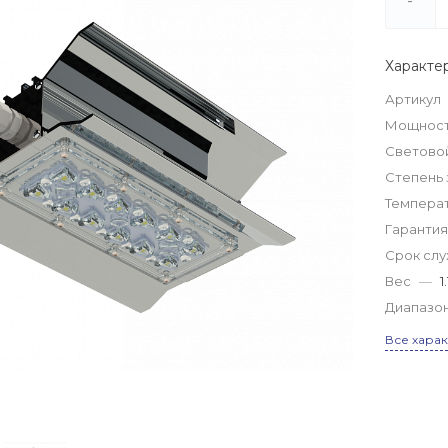
-
Характе
Артикул
Мощнос
Светово
Степень
Темпера
Гарантия
Срок сл
Вес
—
1
Диапазо
Все хара