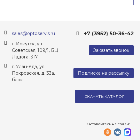
+7 (3952) 50-36-42
sales@optoservis.ru
г. Иркутск, ул.
Советская, 109/1, БЦ
Заказать звонок
Ладога, 317
г. Улан-Удэ, ул.
Покровская, д. 33а,
Подписка на рассылку
блок 1
СКАЧАТЬ КАТАЛОГ
Оставайтесь на связи:
одноклассн
vkontak
tel