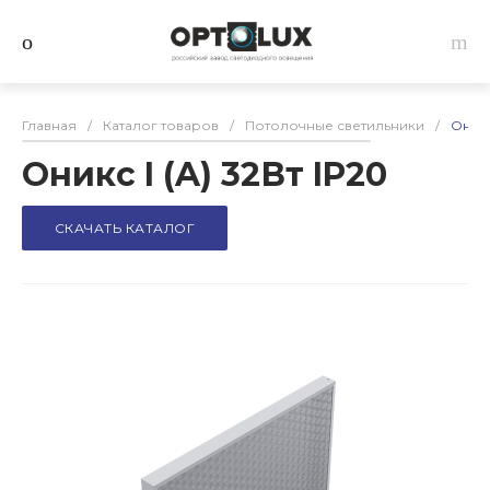
Главная
/
Каталог товаров
/
Потолочные светильники
/
Оникс
Оникс I (A) 32Вт IP20
СКАЧАТЬ КАТАЛОГ