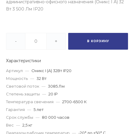
административно-офисного назначения (Оникс I A) 32
Вт 3 500 Лм IP20
-
+
В КОРЗИНУ
Характеристики
Артикул
—
Оникс I (A) 32Вт IP20
Мощность
—
32 Вт
Световой поток
—
3085 Лм
Степень защиты
—
20 IP
Температура свечения
—
2700-6500 К
Гарантия
—
5 лет
Срок службы
—
80 000 часов
Вес
—
2,5 кг
Диапазон рабочих температур
—
-20° до +50° С