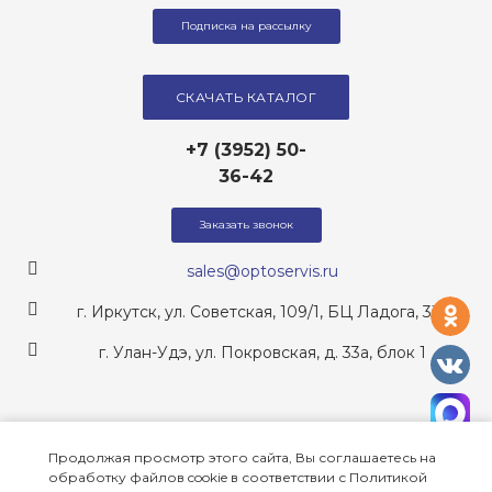
Подписка на рассылку
СКАЧАТЬ КАТАЛОГ
+7 (3952) 50-
36-42
Заказать звонок
sales@optoservis.ru
од
г. Иркутск, ул. Советская, 109/1, БЦ Ладога, 317
г. Улан-Удэ, ул. Покровская, д. 33а, блок 1
vk
ma
Оставайтесь на связи:
Продолжая просмотр этого сайта, Вы соглашаетесь на
одноклассники
vkontakte
MAX
обработку файлов cookie в соответствии с Политикой