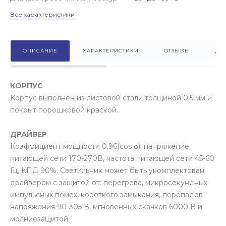
Все характеристики
ОПИСАНИЕ
ХАРАКТЕРИСТИКИ
ОТЗЫВЫ
ДО
КОРПУС
Корпус выполнен из листовой стали толщиной 0,5 мм и
покрыт порошковой краской.
ДРАЙВЕР
Коэффициент мощности 0,96(cos φ), напряжение
питающей сети 170-270В, частота питающей сети 45-60
Гц, КПД 90%. Светильник может быть укомплектован
драйвером с защитой от: перегрева, микросекундных
импульсных помех, короткого замыкания, перепадов
напряжения 90-305 В, мгновенных скачков 6000 В и
молниезащитой.