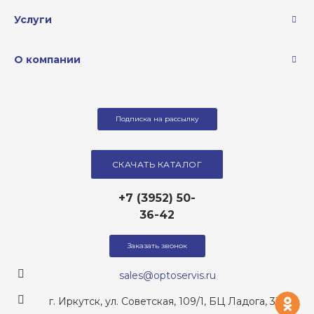
Услуги
О компании
Подписка на рассылку
СКАЧАТЬ КАТАЛОГ
+7 (3952) 50-
36-42
Заказать звонок
sales@optoservis.ru
од
г. Иркутск, ул. Советская, 109/1, БЦ Ладога, 317