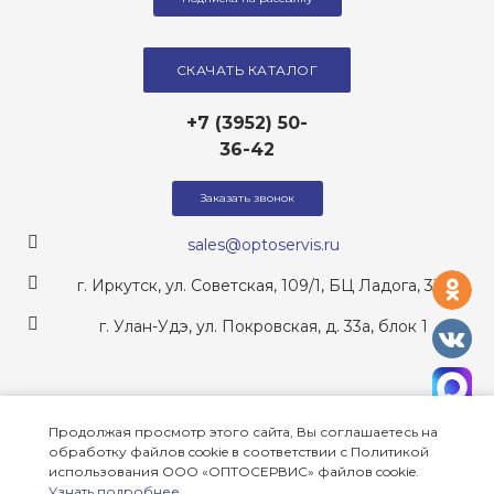
СКАЧАТЬ КАТАЛОГ
+7 (3952) 50-
36-42
Заказать звонок
sales@optoservis.ru
од
г. Иркутск, ул. Советская, 109/1, БЦ Ладога, 317
г. Улан-Удэ, ул. Покровская, д. 33а, блок 1
vk
ma
Оставайтесь на связи:
Продолжая просмотр этого сайта, Вы соглашаетесь на
одноклассники
vkontakte
MAX
обработку файлов cookie в соответствии с Политикой
использования ООО «ОПТОСЕРВИС» файлов cookie.
Узнать подробнее