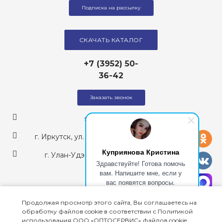
Подписка на рассылку
СКАЧАТЬ КАТАЛОГ
+7 (3952) 50-
36-42
Заказать звонок
sales@optoservis.ru
од
г. Иркутск, ул. Советская, 109/1, БЦ Ладога, 317
Куприянова Кристина
г. Улан-Удэ, ул. Покровская, д. 33а, блок 1
vk
Здравствуйте! Готова помочь
вам. Напишите мне, если у
ma
вас появятся вопросы.
Оставайтесь на связи:
Продолжая просмотр этого сайта, Вы соглашаетесь на
одноклассники
vkontakte
MAX
обработку файлов cookie в соответствии с Политикой
использования ООО «ОПТОСЕРВИС» файлов cookie.